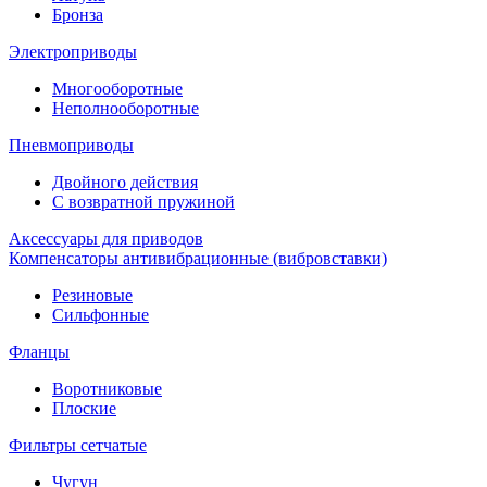
Бронза
Электроприводы
Многооборотные
Неполнооборотные
Пневмоприводы
Двойного действия
С возвратной пружиной
Аксессуары для приводов
Компенсаторы антивибрационные (вибровставки)
Резиновые
Сильфонные
Фланцы
Воротниковые
Плоские
Фильтры сетчатые
Чугун