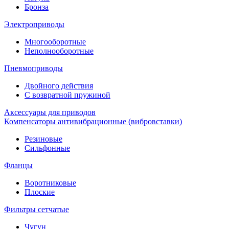
Бронза
Электроприводы
Многооборотные
Неполнооборотные
Пневмоприводы
Двойного действия
С возвратной пружиной
Аксессуары для приводов
Компенсаторы антивибрационные (вибровставки)
Резиновые
Сильфонные
Фланцы
Воротниковые
Плоские
Фильтры сетчатые
Чугун