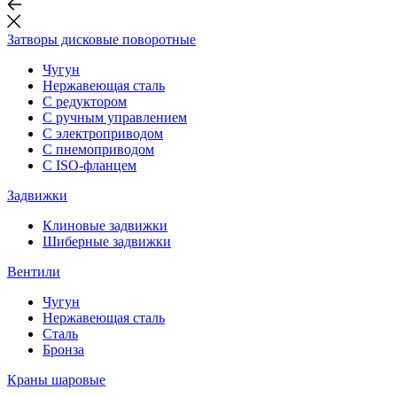
Затворы дисковые поворотные
Чугун
Нержавеющая сталь
С редуктором
С ручным управлением
С электроприводом
С пнемоприводом
С ISO-фланцем
Задвижки
Клиновые задвижки
Шиберные задвижки
Вентили
Чугун
Нержавеющая сталь
Сталь
Бронза
Краны шаровые